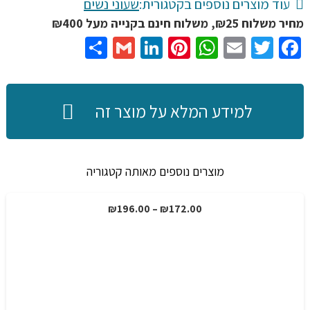
עוד מוצרים נוספים בקטגורית:
שעוני נשים
מחיר משלוח ₪25, משלוח חינם בקנייה מעל ₪400
Share
Gmail
LinkedIn
Pinterest
WhatsApp
Email
Twitter
Facebook
למידע המלא על מוצר זה
מוצרים נוספים מאותה קטגוריה
טווח
₪
196.00
–
₪
172.00
מבצע!
מחירים:
עד