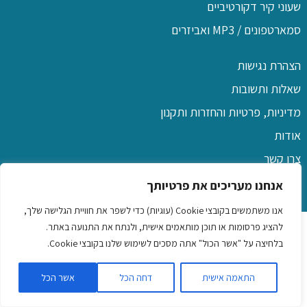
שעוני קיר דקורטיביים
סמארטפונים / MP3 ואביזרים
הצהרת נגישות
שאלות ותשובות
מדיניות, פרטיות והחזרות ותקנון
אודות
צרו קשר
אנחנו מעריכים את פרטיותך
אנו משתמשים בקובצי Cookie (עוגיות) כדי לשפר את חוויית הגלישה שלך,
כל הזכויות שמורות לפו שם
להציג פרסומות או תוכן מותאמים אישית, ולנתח את התנועה באתר.
בלחיצה על "אשר הכול" אתה מסכים לשימוש שלנו בקובצי Cookie.
שמלות לילדות
|
כיסוי ראש לנשים
|
שמלות לנשים ונערות
|
שעוני
התאמה אישית
דחה הכל
אשר הכל
יד לגברים ונשים
|
נורות בטיחות לרכב