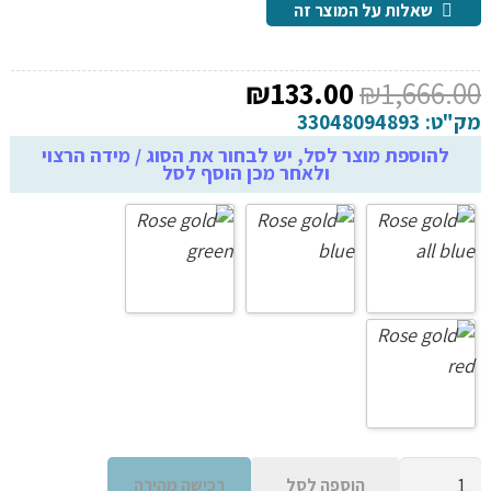
שאלות על המוצר זה
המחיר
המחיר
₪
133.00
₪
1,666.00
המקורי
הנוכחי
מק"ט:
33048094893
היה:
הוא:
להוספת מוצר לסל, יש לבחור את הסוג / מידה הרצוי
ולאחר מכן הוסף לסל
₪133.00.
₪1,666.00.
כמות
הוספה לסל
רכישה מהירה