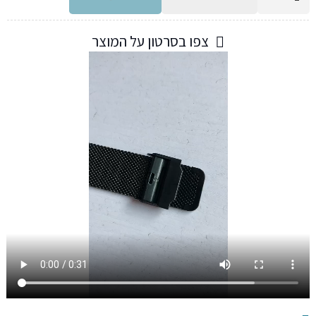
של
שעון
צפו בסרטון על המוצר
אופנתי
דק
לנשים
LIGE
רצועת
רשת,
סופר
אלגנטי,
עם
תאריך
4
צבעים
לבחירה