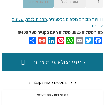
הוספה לסל
רכישה מהירה
של
שעון
אלגנטי
עוד מוצרים נוספים בקטגורית:
מתנות לגבר
,
שעונים
לגבר
לגברים
50
מחיר משלוח ₪25, משלוח חינם בקנייה מעל ₪400
מטר
Share
Gmail
LinkedIn
Pinterest
WhatsApp
Email
Twitter
Facebook
נגד
שריטות,
עיצוב
למידע המלא על מוצר זה
אלגנט
7
צבעים
מוצרים נוספים מאותה קטגוריה
לבחירה
טווח
₪
373.00
–
₪
370.00
מבצע!
מחירים: