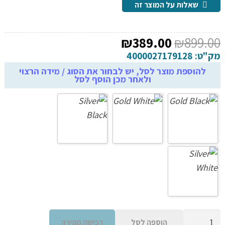
שאלות על המוצר זה
המחיר
המחיר
₪
389.00
₪
899.00
המקורי
הנוכחי
מק"ט:
4000027179128
היה:
הוא:
להוספת מוצר לסל, יש לבחור את הסוג / מידה הרצוי
ולאחר מכן הוסף לסל
₪389.00.
₪899.00.
כמות
הוספה לסל
רכישה מהירה