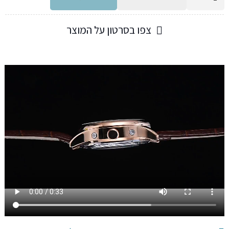
של
שעון
צפו בסרטון על המוצר
אלגנטי
עגול
תנועה
אוטומטית
לגברים
עם
רצועות
עור,
4
צבעים
לבחירה,
סופר
איכותי