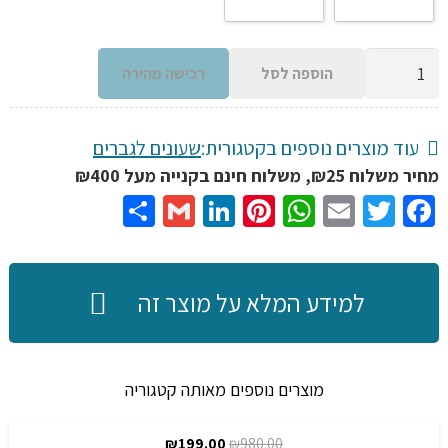
כמות
הוספה לסל
רכישה מהירה
של
שעון
גברים
עוד מוצרים נוספים בקטגורית:
שעונים לגברים
כרונוגרף
מחיר משלוח ₪25, משלוח חינם בקנייה מעל ₪400
ספורטיבי
Share
Gmail
LinkedIn
Pinterest
WhatsApp
Email
Twitter
Facebook
אלגנטי
לגברים
מבית
למידע המלא על מוצר זה
LIGE
רצועת
פלדה
מוצרים נוספים מאותה קטגוריה
עמיד
למים
המחיר
המחיר
₪
199.00
₪
980.00
מבצע!