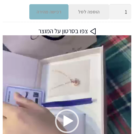
כמות
הוספה לסל
רכישה מהירה
של
שעון
צפו בסרטון על המוצר
יהלומים
נגן
לנשים
וידאו
בעיצוב
מיוחד
עם
אבנים
4
סגנונות
לבחירה