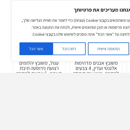
נחנו מעריכים את פרטיותך
אנו משתמשים בקובצי Cookie (עוגיות) כדי לשפר את חוויית הגלישה שלך,
הציג פרסומות או תוכן מותאמים אישית, ולנתח את התנועה באתר.
לחיצה על "אשר הכול" אתה מסכים לשימוש שלנו בקובצי Cookie.
וריה
התאמה אישית
דחה הכל
אשר הכל
שעון יוקרתי לנשים Lige
שעון אלגנטי יוקרתי לנשים
מבצע!
מבצע!
מ
משובץ אבנים מדהימות
עגול, משובץ יהלומים
אלגנטי ועדין, 4 צבעים
רצועת נירוסטה תיבת
לבחירה, מגיע עם קופסה
תאריך, 6 צבעים לבחירה
מקורית
באיכות גבוהה
מחיר
המחיר
המחיר
המחיר
המחיר
₪
199.00
₪
359.00
₪
203.00
₪
2,254.00
נוכחי
המקורי
הנוכחי
המקורי
הנוכחי
וא:
היה:
הוא:
היה:
הוא:
₪129.00
₪
₪199.00.
₪359.00.
₪203.00.
₪2,254.00.
משו
עו