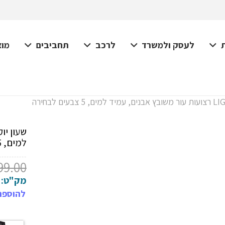
לעסק ולמשרד
לרכב
תחביבים
מוצ
למים, 5 צבעים לבחירה
99.00
מק"ט:
להוספת 