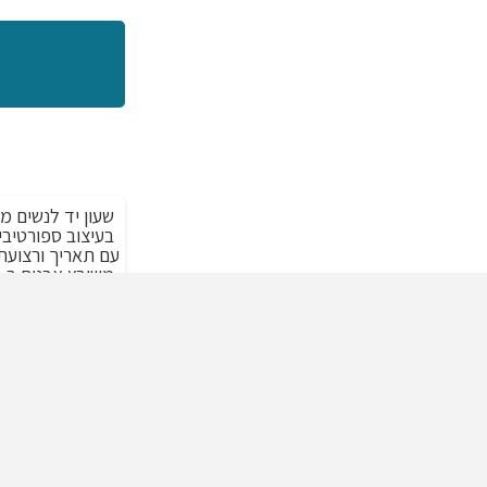
שעון יד לנשים מ
מבצע!
בעיצוב ספורטיבי 
עם תאריך ורצועת
לבחירה
המח
.00
₪
1,523.00
המק
היה
00.