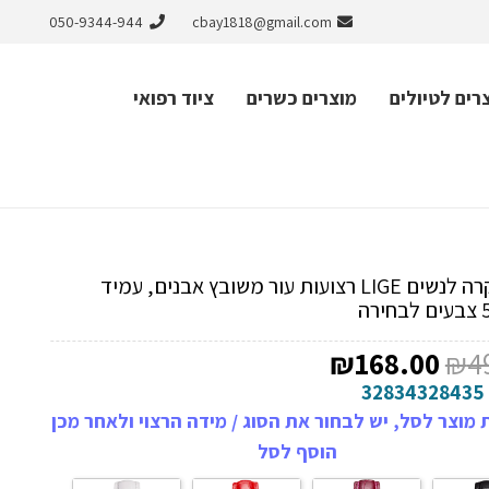
050-9344-944
cbay1818@gmail.com
רים לטיולים
מוצרים כשרים
ציוד רפואי
שעון יוקרה לנשים LIGE רצועות עור משובץ אבנים, עמיד
המחיר
המחיר
₪
168.00
₪
4
המקורי
הנוכחי
32834328435
היה:
הוא:
מוצר לסל, יש לבחור את הסוג / מידה הרצוי ולאחר מכן
₪168.00.
₪499.00.
הוסף לסל