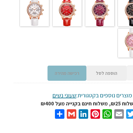
הוספה לסל
רכישה מהירה
מוצרים נוספים בקטגורית:
שעוני נשים
נם בקנייה מעל ₪400
Share
Gmail
LinkedIn
Pinterest
WhatsApp
Email
Twitter
Facebo