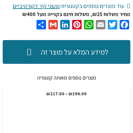
קיר
עוד מוצרים נוספים בקטגורית:
שעוני קיר דקורטיביים
דקורטיבי
מחיר משלוח ₪25, משלוח חינם בקנייה מעל ₪400
בקוטר
Share
Gmail
LinkedIn
Pinterest
WhatsApp
Email
Twitter
Facebook
30ס"מ
עם
כיסוי
למידע המלא על מוצר זה
זכוכית,
3
צבעים
מוצרים נוספים מאותה קטגוריה
לבחירה
טווח
₪
217.00
–
₪
196.00
מבצע!
מחירים:
עד