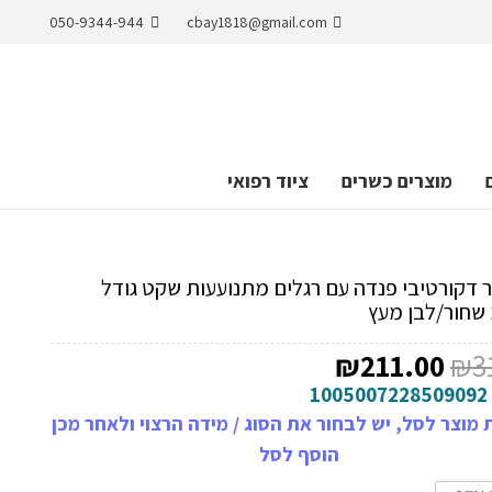
050-9344-944
cbay1818@gmail.com
מוצרים כשרים
ציוד רפואי
ר דקורטיבי פנדה עם רגלים מתנועעות שקט גודל
המחיר
המחיר
₪
211.00
₪
3
המקורי
הנוכחי
1005007228509092
היה:
הוא:
מוצר לסל, יש לבחור את הסוג / מידה הרצוי ולאחר מכן
₪211.00.
₪315.00.
הוסף לסל