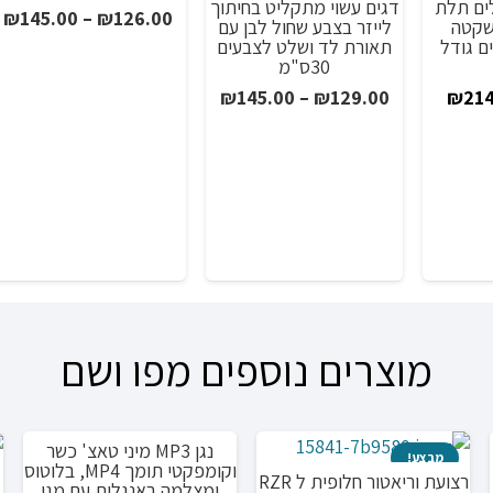
לים תלת
דגים עשוי מתקליט בחיתוך
ט
₪
145.00
–
₪
126.00
שקטה
לייזר בצבע שחול לבן עם
ם גודל
תאורת לד ושלט לצבעים
מ
30ס"מ
יר
המחיר
טווח
₪
145.00
–
₪
129.00
₪
214
ע
רי
הנוכחי
מחירים:
הוא:
₪428
₪214.00.
עד
מוצרים נוספים מפו ושם
נגן MP3 מיני טאצ' כשר
מבצע!
מבצע!
וקומפקטי תומך MP4, בלוטוס
רצועת וריאטור חלופית ל RZR
ומצלמה באנגלית עם מגן