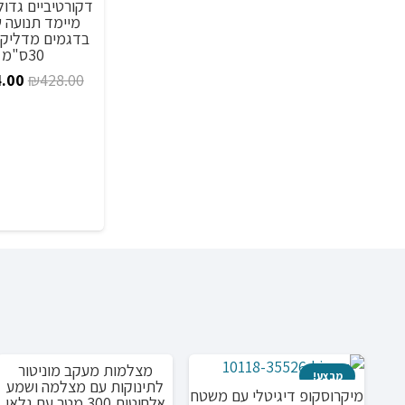
דקורטיביים גדו
מיימד תנועה 
בדגמים מדליקי
30ס"מ
המח
.00
₪
428.00
המקו
היה:
.00.
מצלמות מעקב מוניטור
מבצע!
מבצע!
לתינוקות עם מצלמה ושמע
מיקרוסקופ דיגיטלי עם משטח
אלחוטית 300 מטר עם גלאי