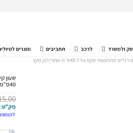
ק ולמשרד
לרכב
תחביבים
מוצרים לטיולים
מתנועעות שקט גודל 40ס"מ שחור/לבן מעץ
שעון קי
40ס"מ שחור/לבן מעץ
15.00
מק"ט:
להוספת 