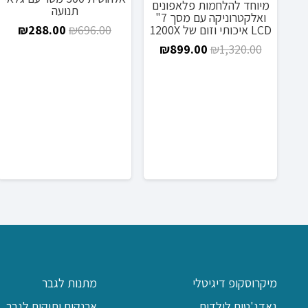
מיוחד להלחמות פלאפונים
תנועה
ואלקטרוניקה עם מסך 7"
המחיר
המח
LCD איכותי וזום של 1200X
₪
288.00
₪
696.00
המחיר
המחיר
המקורי
הנוכ
₪
899.00
₪
1,320.00
המקורי
הנוכחי
היה:
הוא:
היה:
הוא:
₪696.00.
.00.
₪899.00.
₪1,320.00.
מיקרוסקופ דיגיטלי
מתנות לגבר
גאדג'טים לילדים
ארנקים ותיקים לגבר