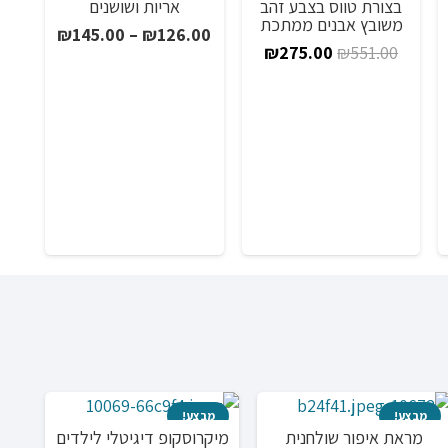
בצורת טווס בצבע זהב
אריות ושושנים
ווח
משובץ אבנים ממתכת
טווח
₪
145.00
–
₪
126.00
חירים:
המחיר
המחיר
₪
275.00
₪
551.00
מחירים:
המקורי
הנוכחי
ד
היה:
הוא:
עד
₪275.00.
₪551.00.
שעו
מבצע!
מבצע!
מ
מראת איפור שולחנית
מיקרוסקופ דיגיטלי לילדים