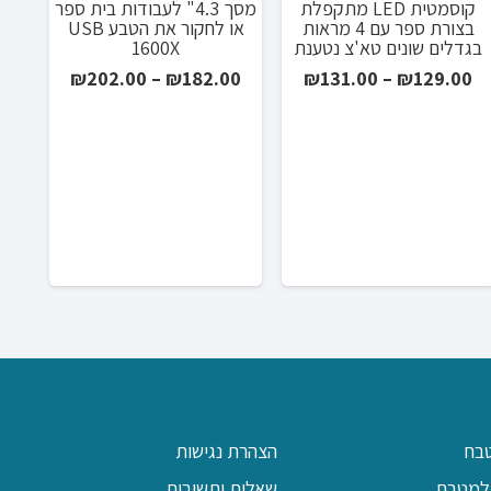
קוסמטית LED מתקפלת
מסך 4.3" לעבודות בית ספר
בצורת ספר עם 4 מראות
או לחקור את הטבע USB
בגדלים שונים טא'צ נטענת
1600X
טווח
טווח
₪
202.00
–
₪
182.00
₪
131.00
–
₪
129.00
מחירים:
מחירים:
₪1
עד
עד
0
בח
הצהרת נגישות
למטבח
שאלות ותשובות