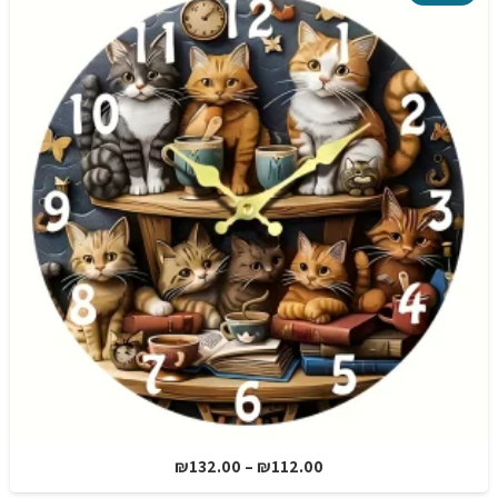
טווח
₪
132.00
–
₪
112.00
מחירים: