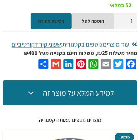
52 במלאי
כמות
הוספה לסל
רכישה מהירה
של
שעון
קיר
עוד מוצרים נוספים בקטגורית:
שעוני קיר דקורטיביים
ענק
מחיר משלוח ₪25, משלוח חינם בקנייה מעל ₪400
יוקרתי
Share
Gmail
LinkedIn
Pinterest
WhatsApp
Email
Twitter
Facebook
מעוצב
ממתכת
61
למידע המלא על מוצר זה
ס"מ
ללא
רעש
מוצרים נוספים מאותה קטגוריה
בצבעים
זהב
מבצע!
וכסף