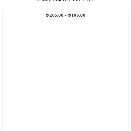
טווח
₪
205.00
–
₪
106.00
מבצע!
מחירים:
עד