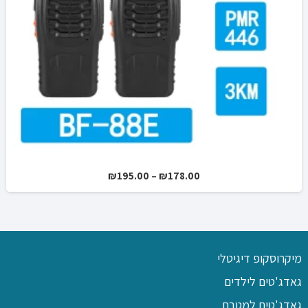
טווח
₪
195.00
–
₪
178.00
מחירים:
עד
מיקרוסקופ דיגיטלי
גאדג'טים לילדים
גאדג'טים למטבח