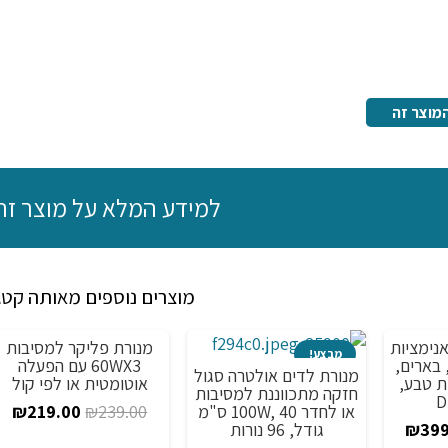
מוצר זה
למידע המלא על מוצר זה
מוצרים נוספים מאותה קטג
אנימציות
מנורת פליקר למסיבות
מבצע!
מבצע!
 בארים,
60WX3 עם הפעלה
מנורת לדים אולטרה סגול
ת טבע,
אוטומטית או לפי קול
חזקה מתכווננת למסיבות
D
המחיר
המ
או לחדר 100W, 40 ס"מ
₪
219.00
₪
239.00
ר
המחיר
גודל, 96 נורות
₪
399
המקורי
הנ