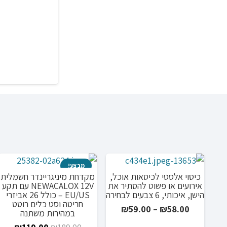
המקו
היה:
.00.
מבצע!
כיסוי אלסטי לכיסאות אוכל,
מקדחת מיניגריינדר חשמלית
אירועים או פשוט להסתיר את
NEWACALOX 12V עם תקע
הישן, איכותי, 6 צבעים לבחירה
EU/US – כולל 26 אביזרי
חריטה וסט כלים רוטט
טווח
₪
59.00
–
₪
58.00
במהירות משתנה
מחירים:
המחיר
המחי