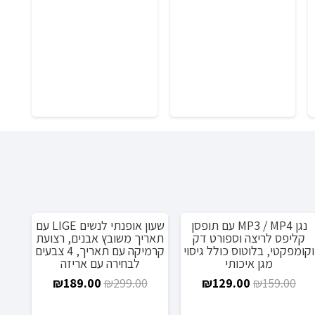
המקורי
הנוכחי
א:
עד
היה:
הוא:
₪219.0
₪329.00.
₪449.00.
תאו
0
נגן MP3 / MP4 עם תופסן
שעון אופנתי לנשים LIGE עם
מבצע!
מבצע!
קליפס לריצה וספורט דק
תאריך משובץ אבנים, רצועת
וקומפקטי, בלוטוס כולל גיסוי
קרמיקה עם תאריך, 4 צבעים
מגן איכותי
לבחירה עם אריזה
המחיר
המחיר
המחיר
המחיר
₪
189.00
₪
299.00
₪
129.00
₪
159.00
המקורי
הנוכחי
המקורי
הנוכחי
: