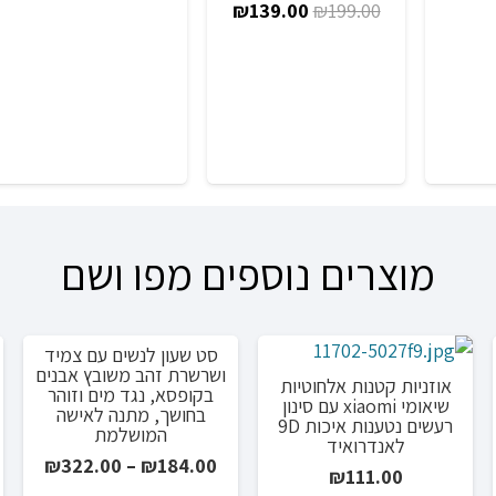
רי
הנוכחי
המחיר
המחיר
₪
139.00
₪
199.00
היה:
הו
הוא:
המקורי
הנוכחי
0.
₪239.00.
₪459
₪399.00.
היה:
הוא:
₪139.00.
₪199.00.
מוצרים נוספים מפו ושם
סט שעון לנשים עם צמיד
מבצע!
ושרשרת זהב משובץ אבנים
אוזניות קטנות אלחוטיות
בקופסא, נגד מים וזוהר
שיאומי xiaomi עם סינון
בחושך, מתנה לאישה
רעשים נטענות איכות 9D
המושלמת
לאנדרואיד
טווח
₪
322.00
–
₪
184.00
₪
111.00
ר
מחירים