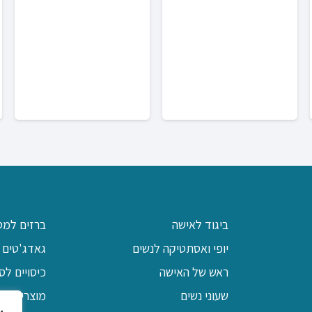
חי
עד
₪119
ביגוד לאישה
ברזים למט
יופי ואסתטיקה לנשים
גאדג'טים 
ראש של האישה
כיסויים לס
שעוני נשים
מוצרי יודא