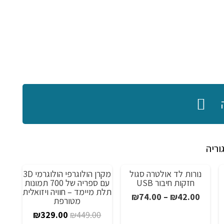
וריה
נורות לד אולטרה סגול
מקרן הולוגרפי הולוגרמי 3D
מבצע!
מבצע!
מ
חזקות חיבור USB
עם ספריה של 700 תמונות
תלת מיימד – חוויה ויזואלית
טווח
₪
74.00
–
₪
42.00
מטורפת
חיר
מחירים:
המחיר
המחיר
₪
329.00
₪
449.00
וכחי