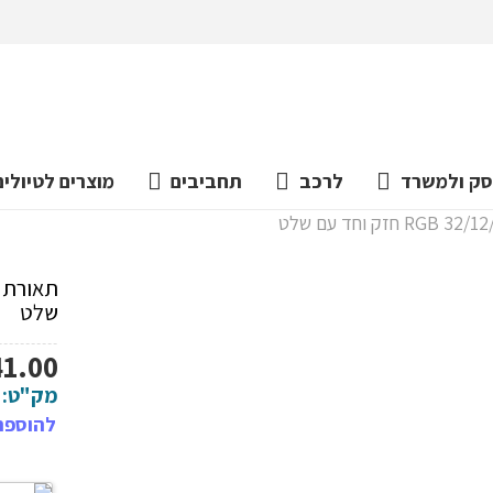
ק ולמשרד
לרכב
תחביבים
מוצרים לטיולים
שלט
41.00
מק"ט:
להוספת 