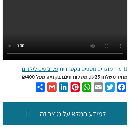
לפלייסטיישן
5
מטען
מהיר
כפול
עמדת
עגינה
ל
2
עוד מוצרים נוספים בקטגורית:
גאדג'טים לילדים
שלטים
מחיר משלוח ₪25, משלוח חינם בקנייה מעל ₪400
Share
Gmail
LinkedIn
Pinterest
WhatsApp
Email
Twitter
Facebook
למידע המלא על מוצר זה