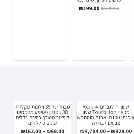
וכחי
היה:
הוא:
המחיר
המחיר
₪
199.00
₪
299.00
א:
₪289.00.
₪599.00.
המקורי
הנוכחי
₪119.0
מכ
היה:
הוא:
אמי
₪199.00.
₪299.00.
0
שעון יד לגברים אוטומטי
מבחר של 35 וילונות מקלחת
מבצע!
מ
מכאני Tourbillon שעון
3D בסגנון פסיפס מהממים
אופנתי 100מ' אבזם מוסתר 6
לעיצוב מטורף בחירת גדלים
צבעים לבחירה
שונים כולל ווים
טווח
טווח
₪
162.00
–
₪
69.00
₪
4,704.00
–
₪
329.00
: