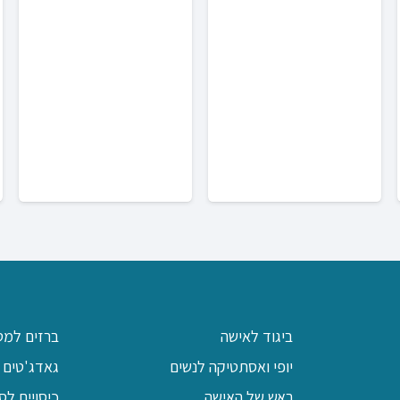
מחירים:
עד
עד
ביגוד לאישה
ברזים למט
יופי ואסתטיקה לנשים
גאדג'טים 
ראש של האישה
כיסויים לס