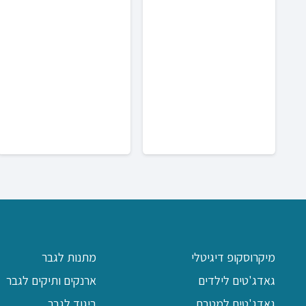
היה:
הוא:
₪149.00.
₪109.00.
עד
מיקרוסקופ דיגיטלי
מתנות לגבר
גאדג'טים לילדים
ארנקים ותיקים לגבר
גאדג'טים למטבח
ביגוד לגבר