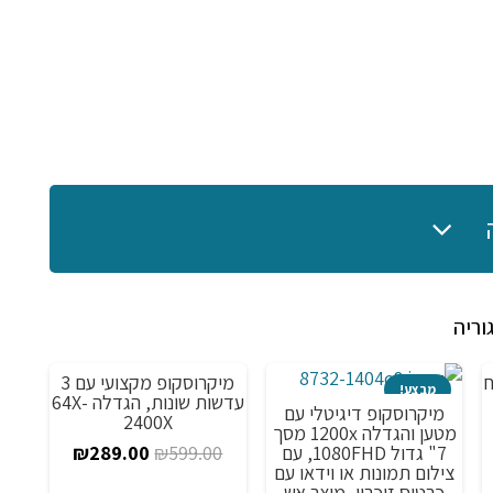
וריה
תוח
מיקרוסקופ מקצועי עם 3
מבצע!
מבצע!
מ
עדשות שונות, הגדלה 64X-
מיקרוסקופ דיגיטלי עם
2400X
מטען והגדלה 1200x מסך
המחיר
המחיר
7" גדול 1080FHD, עם
₪
289.00
₪
599.00
חיר
צילום תמונות או וידאו עם
המקורי
הנוכחי
כרטיס זיכרון, מוצר אש