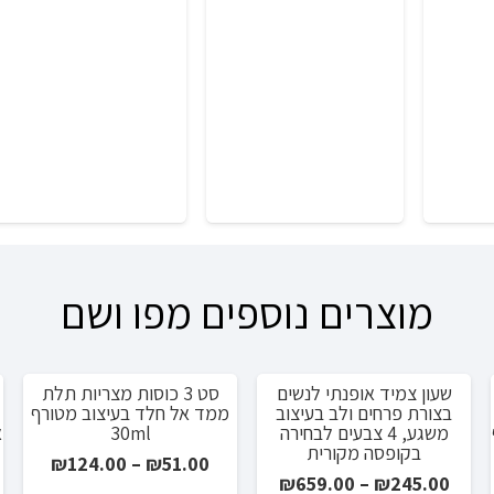
המקורי
הנוכחי
המקורי
הנ
היה:
הוא:
היה:
הו
עד
0.
₪175.00.
₪64.00.
₪107.00.
מוצרים נוספים מפו ושם
שעון צמיד אופנתי לנשים
סט 3 כוסות מצריות תלת
מבצע!
מבצע!
בצורת פרחים ולב בעיצוב
ממד אל חלד בעיצוב מטורף
משגע, 4 צבעים לבחירה
30ml
בקופסה מקורית
טווח
₪
124.00
–
₪
51.00
טווח
₪
659.00
–
₪
245.00
ים:
מחירים