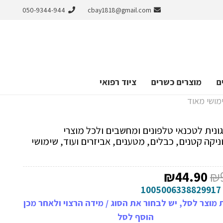
050-9344-944
cbay1818@gmail.com
ם
מוצרים כשרים
ציוד רפואי
ימושי מאוד
ונית לטכנאי טלפונים ומחשבים ולכל מוצרי
יקה קטנים, כבלים, מטענים, אביזרים ועוד, שימושי
המחיר
המחיר
₪
44.90
₪
המקורי
הנוכחי
1005006338829917
היה:
הוא:
מוצר לסל, יש לבחור את הסוג / מידה הרצוי ולאחר מכן
₪44.90.
₪99.00.
הוסף לסל