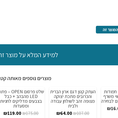
מוצר זה
למידע המלא על מוצר זה
מוצרים נוספים מאותה קטג
ויות חמודות
העתק קטן דגם ארון הברית
שלט פרסום OPEN – פ
מבצע!
מבצע!
וי משרף
והכרובים מתכת יצוקה
LED מהבהב + כבל
מצופה זהב לשולחן עבודה
בצבעים מדליקים לחניות
ולבית
ומסעדות
טווח
₪
16.
המחיר
המחיר
המחיר
המ
₪
119.00
₪
175.00
₪
64.00
₪
107.00
מחירים: