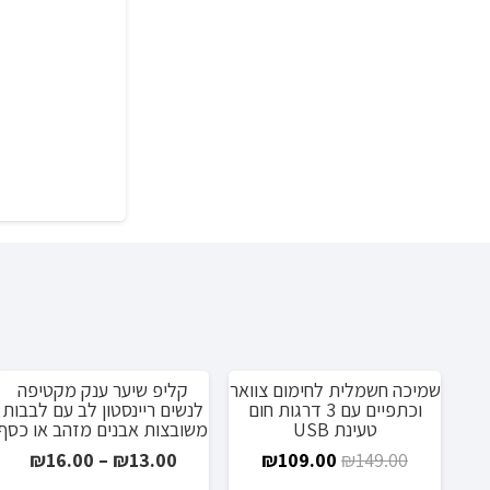
שמיכה חשמלית לחימום צוואר
קליפ שיער ענק מקטיפה
מבצע!
מבצע!
וכתפיים עם 3 דרגות חום
לנשים ריינסטון לב עם לבבות
טעינת USB
משובצות אבנים מזהב או כסף
המחיר
המחיר
טווח
₪
16.00
–
₪
13.00
₪
109.00
₪
149.00
המקורי
הנוכחי
מחיר