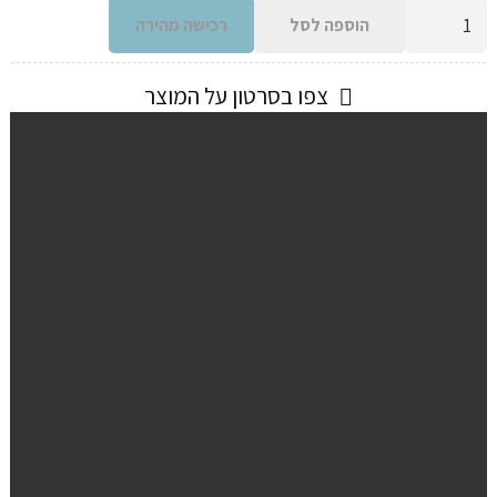
כמות
הוספה לסל
רכישה מהירה
של
תיק
צפו בסרטון על המוצר
דייגים
נייד
לפיתיונות
חיים
עם
משאבת
אוויר
בגדלים
שונים