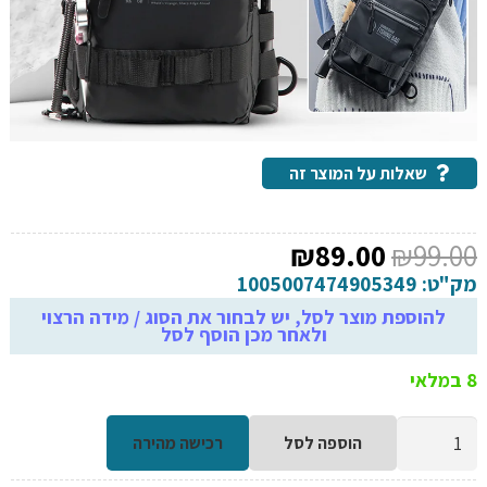
שאלות על המוצר זה
המחיר
המחיר
₪
89.00
₪
99.00
המקורי
הנוכחי
מק"ט:
1005007474905349
היה:
הוא:
להוספת מוצר לסל, יש לבחור את הסוג / מידה הרצוי
ולאחר מכן הוסף לסל
₪89.00.
₪99.00.
8 במלאי
כמות
הוספה לסל
רכישה מהירה
של