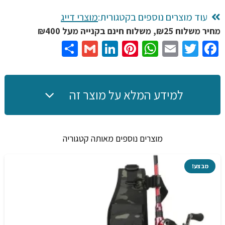
תיק
חזה
עוד מוצרים נוספים בקטגורית:
מוצרי דייג
גדול
מחיר משלוח ₪25, משלוח חינם בקנייה מעל ₪400
לדייגים
Share
Gmail
LinkedIn
Pinterest
WhatsApp
Email
Twitter
Facebook
לאחסון
כל
הציוד,
למידע המלא על מוצר זה
מולטי
פונקציונלי
עמיד
מוצרים נוספים מאותה קטגוריה
למים
מבצע!