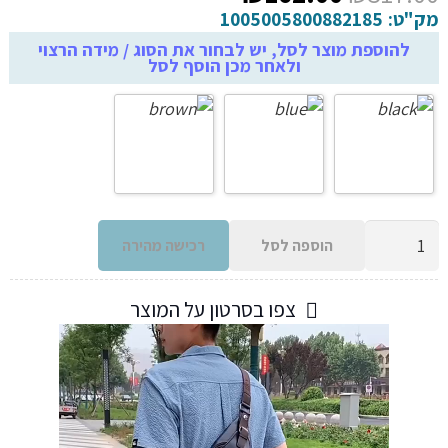
המקורי
הנוכחי
מק"ט:
1005005800882185
היה:
הוא:
להוספת מוצר לסל, יש לבחור את הסוג / מידה הרצוי
ולאחר מכן הוסף לסל
₪162.00.
₪317.00.
כמות
הוספה לסל
רכישה מהירה
של
תיק
צפו בסרטון על המוצר
כתף
מעור
לגברים
בעיצוב
חדשני