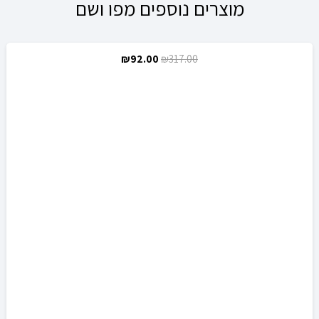
מוצרים נוספים מפו ושם
המחיר
המחיר
₪
92.00
₪
317.00
מבצע!
המקורי
הנוכחי
היה:
הוא:
₪92.00.
₪317.00.