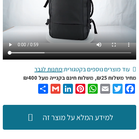
BANGE,
עם
USB,
שומר
חום
קור,
נגד
מים,
עוד מוצרים נוספים בקטגורית:
מתנות לגבר
ב-3
מחיר משלוח ₪25, משלוח חינם בקנייה מעל ₪400
צבעים
Share
Gmail
LinkedIn
Pinterest
WhatsApp
Email
Twitter
Facebook
ו
2
גדלים
שונים
למידע המלא על מוצר זה