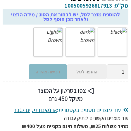
המקורי
הנוכחי
מק"ט:
1005005926817913
היה:
הוא:
להוספת מוצר לסל, יש לבחור את הסוג / מידה הרצוי
ולאחר מכן הוסף לסל
₪143.00.
₪250.00.
כמות
הוספה לסל
רכישה מהירה
של
תיק
צפו בסרטון על המוצר
נשיאה
משקל 450 גרם
כתף
צד
עוד מוצרים נוספים בקטגורית:
ארנקים ותיקים לגבר
מעור
עוד מוצרים הקשורים ל:
תיק עבודה
PU
מחיר משלוח ₪25, משלוח חינם בקנייה מעל ₪400