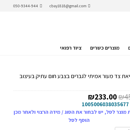
050-9344-944
cbay1818@gmail.com
מוצרים כשרים
ציוד רפואי
את צד מעור אמיתי לגברים בצבע חום עתיק בעיצוב
המחיר
המחיר
₪
233.00
₪
4
המקורי
הנוכחי
1005006038035677
היה:
הוא:
מוצר לסל, יש לבחור את הסוג / מידה הרצוי ולאחר מכן
₪233.00.
₪457.00.
הוסף לסל