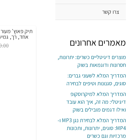
צרו קשר
תיק כתף איכותי לגברים עור PU מלא תאים
מבצע!
מבצע!
מאוד שימושי, 4 צבעים לבחירה
אחד, רך, גמיש ואיכותי,
מאמרים אחרונים
טווח
9.00
₪
230.00
–
₪
212.00
מחירים:
מוצרים דיגיטליים כשרים: יתרונות,
חסרונות ודוגמאות בשוק
עד
המדריך המלא לשעוני גברים:
סוגים, סגנונות וטיפים לבחירה
המדריך המלא למיקרוסקופ
דיגיטלי: מה זה, איך הוא עובד
ואילו דגמים מובילים בשוק
המדריך המלא לבחירת נגן MP3 ו-
MP4: סוגים, יתרונות, ותכונות
מרכזיות וגם כשרים