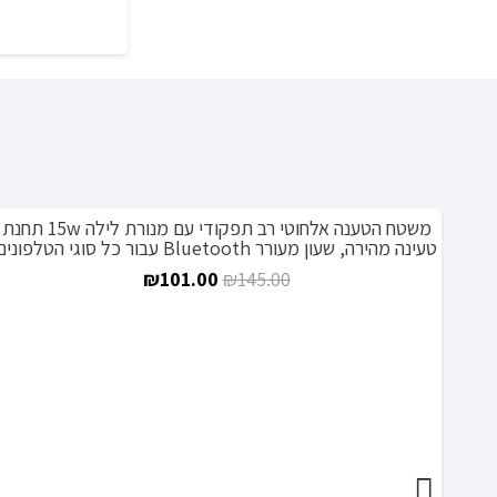
משטח הטענה אלחוטי רב תפקודי עם מנורת לילה 15w תחנת
מבצע!
טעינה מהירה, שעון מעורר Bluetooth עבור כל סוגי הטלפונים
המחיר
המחיר
₪
101.00
₪
145.00
המקורי
הנוכחי
היה:
הוא:
₪101.00.
₪145.00.