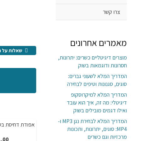
צרו קשר
מאמרים אחרונים
שאלות על ה
מוצרים דיגיטליים כשרים: יתרונות,
חסרונות ודוגמאות בשוק
המדריך המלא לשעוני גברים:
סוגים, סגנונות וטיפים לבחירה
המדריך המלא למיקרוסקופ
דיגיטלי: מה זה, איך הוא עובד
ואילו דגמים מובילים בשוק
המדריך המלא לבחירת נגן MP3 ו-
חבילה של 10 זוגות גרבי במבוק לגברים מידה
אפודת דחיסת בטן
מבצע!
מבצע!
MP4: סוגים, יתרונות, ותכונות
42-45 בגוונים כהים
מרכזיות וגם כשרים
טווח
1.00
₪
184.00
–
₪
57.00