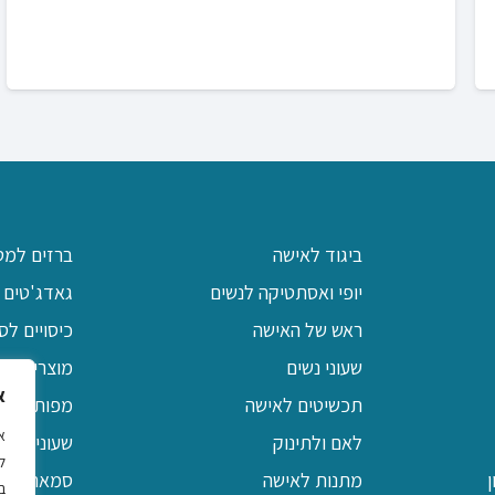
ביגוד לאישה
ברזים למט
יופי ואסתטיקה לנשים
גאדג'טים 
ראש של האישה
כיסויים לס
שעוני נשים
מוצרי יודא
א
תכשיטים לאישה
מפות שולח
לאם ולתינוק
שעוני קיר 
ל
מתנות לאישה
סמארטפונים / MP3 ו
ב