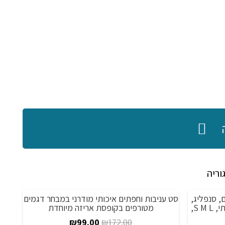
וריה
, סנפליג,
סט עניבות וחפתים איכותי מודרני במבחר דגמים
מ
מבצע!
מ
אופנועים ולספורט כללי, גמיש ואיכותי, S M L,
מטורפים בקופסת אריזה מיוחדת
טלס
המחיר
המחיר
₪
99.00
₪
172.00