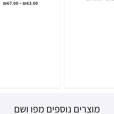
טו
₪
67.00
–
₪
63.00
מחירים:
מח
עד
עד
מוצרים נוספים מפו ושם