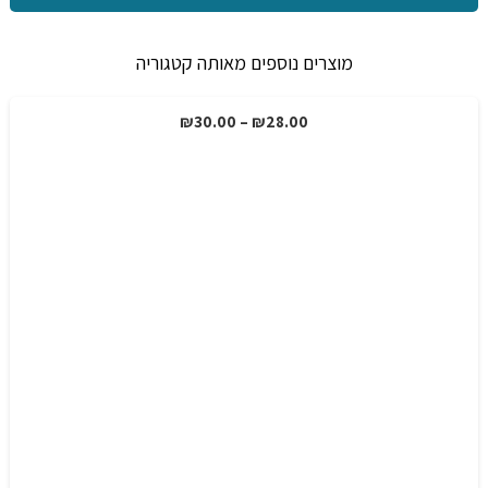
7-
8
מוצרים נוספים מאותה קטגוריה
מ"מ
טווח
₪
30.00
–
₪
28.00
מבצע!
מחירים:
עד