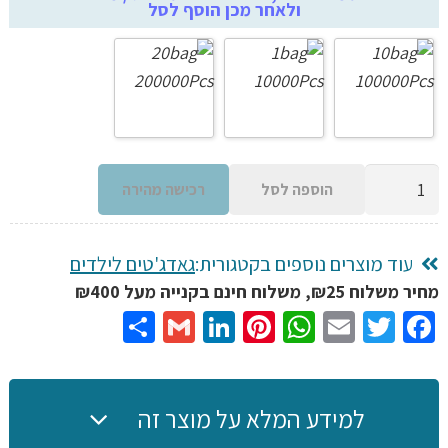
ולאחר מכן הוסף לסל
עד
כמות
הוספה לסל
רכישה מהירה
של
10,0000
תחמושת
עוד מוצרים נוספים בקטגורית:
גאדג'טים לילדים
כדורי
מחיר משלוח ₪25, משלוח חינם בקנייה מעל ₪400
ג'ל
Share
Gmail
LinkedIn
Pinterest
WhatsApp
Email
Twitter
Facebook
לרובה
או
אקדח
למידע המלא על מוצר זה
אוויר