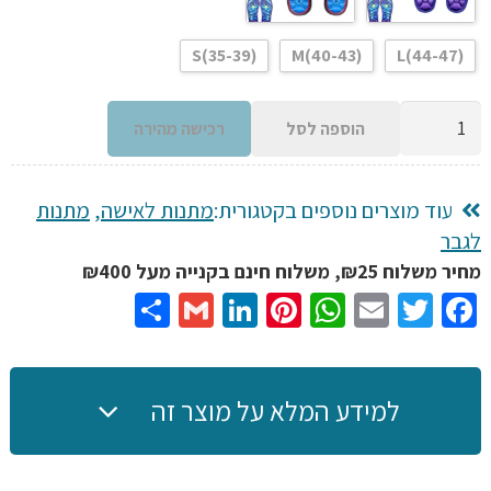
S(35-39)
M(40-43)
L(44-47)
כמות
הוספה לסל
רכישה מהירה
של
מדרסים
מגנטיים
עוד מוצרים נוספים בקטגורית:
מתנות לאישה
,
מתנות
ששורפים
לגבר
שומן
מחיר משלוח ₪25, משלוח חינם בקנייה מעל ₪400
בבטן
Share
Gmail
LinkedIn
Pinterest
WhatsApp
Email
Twitter
Facebook
ובכלל
למידע המלא על מוצר זה