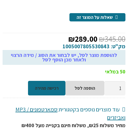
שאלות על המוצר זה
המחיר
המחיר
₪
289.00
₪
345.00
המקורי
הנוכחי
מק"ט:
1005007805530843
היה:
הוא:
להוספת מוצר לסל, יש לבחור את הסוג / מידה הרצוי
ולאחר מכן הוסף לסל
₪289.00.
₪345.00.
50 במלאי
כמות
הוספה לסל
רכישה מהירה
של
mp3
מהיר
עוד מוצרים נוספים בקטגורית:
סמארטפונים / MP3
טאץ
ואביזרים
אנדרואיד
מחיר משלוח ₪25, משלוח חינם בקנייה מעל ₪400