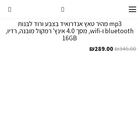
mp3 מהיר טאץ אנדרואיד בצבע ורוד לבנות
bluetooth ו-wifi, מסך 4.0 אינץ' רמקול מובנה, רדיו,
16GB
המחיר
המחיר
₪
289.00
₪
345.00
המקורי
הנוכחי
היה:
הוא:
₪289.00.
₪345.00.